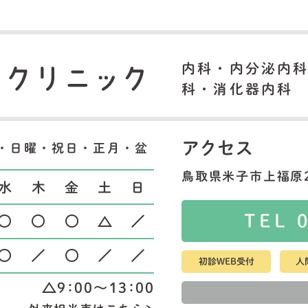
内科・内分泌内
科・消化器内科
アクセス
・日曜・祝日・正月・盆
鳥取県米子市上福原2
水
木
金
土
日
TEL 
初診WEB受付
人
9：00～13：00