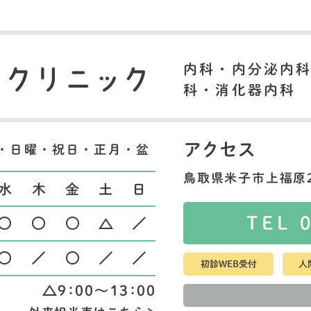
内科・内分泌内
科・消化器内科
アクセス
・日曜・祝日・正月・盆
鳥取県米子市上福原2
水
木
金
土
日
TEL 
初診WEB受付
人
9：00～13：00